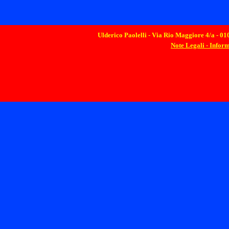
Ulderico Paolelli - Via Rio Maggiore 4/a - 010
Note Legali - Infor
Torna ai contenuti